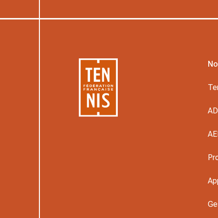
No
Te
A
AE
Pr
Ap
Ge