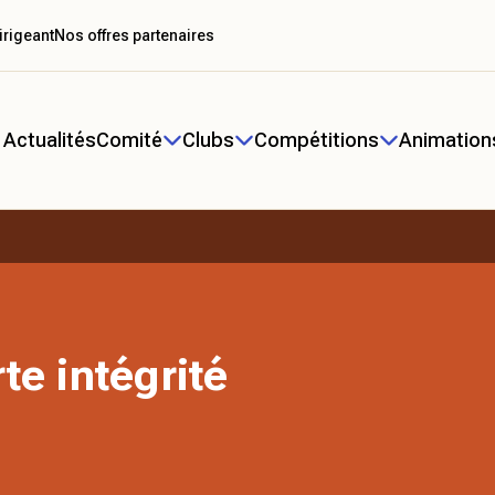
irigeant
Nos offres partenaires
Actualités
Comité
Clubs
Compétitions
Animation
te intégrité