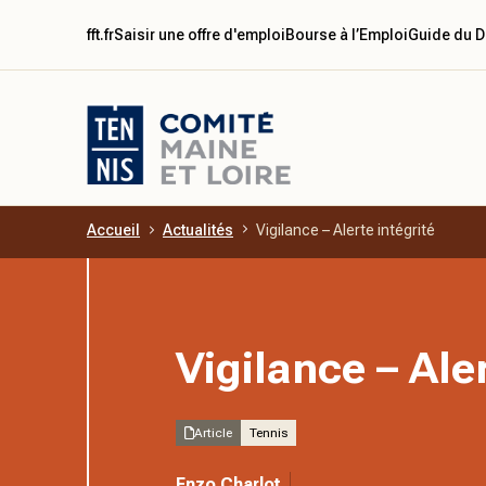
fft.fr
Saisir une offre d'emploi
Bourse à l’Emploi
Guide du D
Accueil
Actualités
Vigilance – Alerte intégrité
Aller au contenu principal
Vigilance – Aler
Article
Tennis
Enzo Charlot